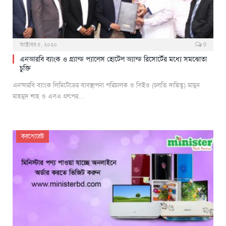
অক্টোবর ৫, ২০২০
0
এনআরবি ব্যাংক ও গ্র্যান্ড প্যালেস হোটেল অ্যান্ড রিসোর্টের মধ্যে সমঝোতা
চুক্তি
এনআরবি ব্যাংক লিমিটেডের ব্যবস্থাপনা পরিচালক ও সিইও (চলতি দায়িত্ব) মামুন
মাহমুদ শাহ ও এসএ গ্রুপের…
করপোরেট