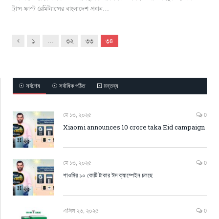
ট্রান্স-ফাস্ট রেমিট্যান্সের বাংলাদেশ প্রধান…
Previous
১
…
৩২
৩৩
৩৪
☉ সর্বশেষ
☉ সর্বাধিক পঠিত
⚀ মন্তব্য
মে ১৩, ২০২৫
0
Xiaomi announces 10 crore taka Eid campaign
মে ১৩, ২০২৫
0
শাওমির ১০ কোটি টাকার ঈদ ক্যাম্পেইন চলছে
এপ্রিল ২৩, ২০২৫
0