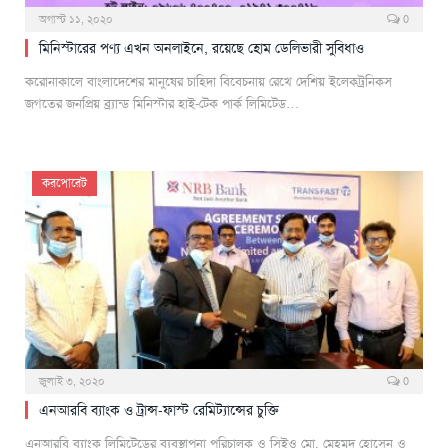
অগাস্ট ১১, ২০২০
0
মিনিস্টারের পণ্য এখন অনলাইনে, রয়েছে হোম ডেলিভারী সুবিধাও
করোনাকালে বাংলাদেশের মানুষের চাহিদা বিবেচনায় রেখে দেশিয় ইলেকট্রনিকস
জগতের জনপ্রিয় ব্র্যান্ড মিনিস্টার হাই-টেক পার্ক লিমিটেড…
করপোরেট
জুলাই ৩, ২০২০
0
এনআরবি ব্যাংক ও ট্রান্স-ফাস্ট রেমিট্যান্সের চুক্তি
এনআরবি ব্যাংক লিমিটেডের ব্যবস্থাপনা পরিচালক ও সিইও মো. মেহমুদ হোসেন ও