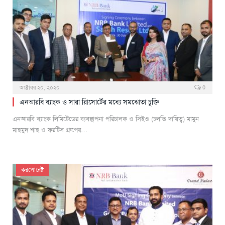
অক্টোবর ২০, ২০২০
0
এনআরবি ব্যাংক ও সারা রিাসোর্টের মধ্যে সমঝোতা চুক্তি
এনআরবি ব্যাংক লিমিটেডের ব্যবস্থাপনা পরিচালক ও সিইও (চলতি দায়িত্ব) মামুন
মাহমুদ শাহ ও ফরটিস গ্রুপের…
করপোরেট