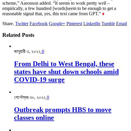
scheme,” Aaronson added. “It seems to work pretty well –
empirically, a few hundred [words]seem to be enough to get a
reasonable signal that, yes, this text came from GPT.”
♦
Share.
Twitter
Facebook
Google+
Pinterest
LinkedIn
Tumblr
Email
Related
Posts
জানুয়ারী ৩, ২০২২
0
From Delhi to West Bengal, these
states have shut down schools amid
COVID-19 surge
সেপ্টেম্বর ৩০, ২০২১
0
Outbreak prompts HBS to move
classes online