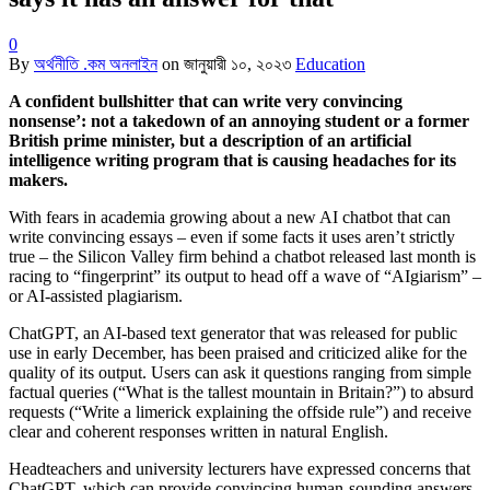
0
By
অর্থনীতি .কম অনলাইন
on
জানুয়ারী ১০, ২০২৩
Education
A
confident bullshitter that can write very convincing
nonsense’: not a takedown of an annoying student or a former
British prime minister, but a description of an artificial
intelligence writing program that is causing headaches for its
makers.
With fears in academia growing about a new AI chatbot that can
write convincing essays – even if some facts it uses aren’t strictly
true – the Silicon Valley firm behind a chatbot released last month is
racing to “fingerprint” its output to head off a wave of “AIgiarism” –
or AI-assisted plagiarism.
ChatGPT, an AI-based text generator that was released for public
use in early December, has been praised and criticized alike for the
quality of its output. Users can ask it questions ranging from simple
factual queries (“What is the tallest mountain in Britain?”) to absurd
requests (“Write a limerick explaining the offside rule”) and receive
clear and coherent responses written in natural English.
Headteachers and university lecturers have expressed concerns that
ChatGPT, which can provide convincing human-sounding answers