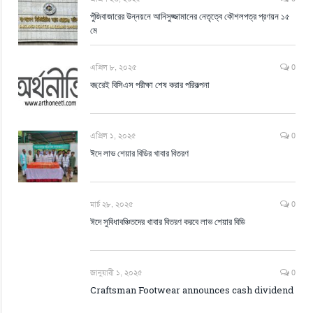
পুঁজিবাজারের উন্নয়নে আনিসুজ্জামানের নেতৃত্বে কৌশলপত্র প্রণয়ন ১৫
মে
এপ্রিল ৮, ২০২৫
0
বছরেই বিসিএস পরীক্ষা শেষ করার পরিকল্পনা
এপ্রিল ১, ২০২৫
0
ঈদে লাভ শেয়ার বিডির খাবার বিতরণ
মার্চ ২৮, ২০২৫
0
ঈদে সুবিধাবঞ্চিতদের খাবার বিতরণ করবে লাভ শেয়ার বিডি
জানুয়ারী ১, ২০২৫
0
Craftsman Footwear announces cash dividend