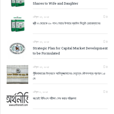
Shares to Wife and Daughter
এপ্রিল ২৩, ২০২৫
0
স্ত্রী ও মেয়েকে ৩০ লাখ শেয়ার উপহার ক্রাউন সিমেন্ট চেয়ারম্যানের
এপ্রিল ২৩, ২০২৫
0
Strategic Plan for Capital Market Development
to be Formulated
এপ্রিল ২৩, ২০২৫
0
পুঁজিবাজারের উন্নয়নে আনিসুজ্জামানের নেতৃত্বে কৌশলপত্র প্রণয়ন ১৫
মে
এপ্রিল ৮, ২০২৫
0
বছরেই বিসিএস পরীক্ষা শেষ করার পরিকল্পনা