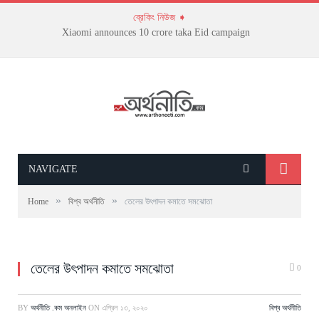
ব্রেকিং নিউজ ➧
Xiaomi announces 10 crore taka Eid campaign
NAVIGATE
»
»
Home
বিশ্ব অর্থনীতি
তেলের উৎপাদন কমাতে সমঝোতা
তেলের উৎপাদন কমাতে সমঝোতা
0
BY
অর্থনীতি .কম অনলাইন
ON
এপ্রিল ১৩, ২০২০
বিশ্ব অর্থনীতি