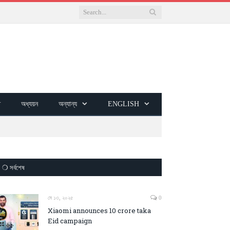
ি
অধ্যয়ন
অন্যান্য
ENGLISH
❍ সর্বশেষ
মে ১৩, ২০২৫
0
Xiaomi announces 10 crore taka
Eid campaign