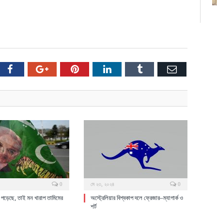
ter
Facebook
Google+
Pinterest
LinkedIn
Tumblr
Email
0
মে ২৩, ২০২৪
0
দ পড়েছে, তাই মন খারাপ তামিমের
অস্ট্রেলিয়ার বিশ্বকাপ দলে ফ্রেজার–ম্যাগার্ক ও
শর্ট