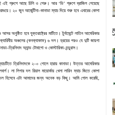
েই এই গ্রুপে আছে চিলি ও পেরু। আর ‘ডি’ গ্রুপে ব্রাজিল পেয়েছে
াগুয়ে। ২০ জুন আর্জেন্টিনা–কানাডা ম্যাচ দিয়ে শুরু হবে এবারের কোপা
আসর অনুষ্ঠিত হবে যুক্তরাষ্ট্রের মাটিতে। টুর্নামেন্টে লাতিন আমেরিকার
ক্যারিবীয় অঞ্চলের (কনক্যাকাফ) ৬ দল। ড্রয়ের পরও যে দুটি জায়গা
া–ত্রিনিদাদ অ্যান্ড টোবাগো ও কোস্টারিকা–হন্ডুরাস।
 ম্যাচটিতে ত্রিনিদাদকে ২–০ গোলে হারায় কানাডা। উত্তর আমেরিকার
র্গ। লা লিগার দল রিয়াল মায়োর্কায় খেলা লারিন ম্যাচ জিতে কোপা
, ‘দল হিসেবে এটা আমাদের জন্য অনেক বড় কিছু। আমি গোল করেছি,