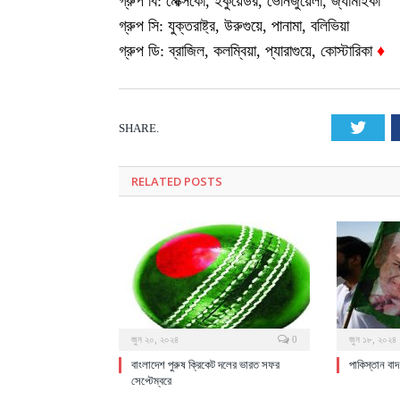
গ্রুপ বি: মেক্সিকো, ইকুয়েডর, ভেনিজুয়েলা, জ্যামাইকা
গ্রুপ সি: যুক্তরাষ্ট্র, উরুগুয়ে, পানামা, বলিভিয়া
গ্রুপ ডি: ব্রাজিল, কলম্বিয়া, প্যারাগুয়ে, কোস্টারিকা
♦
Twit
SHARE.
RELATED
POSTS
জুন ২০, ২০২৪
0
জুন ১৮, ২০২৪
বাংলাদেশ পুরুষ ক্রিকেট দলের ভারত সফর
পাকিস্তান বা
সেপ্টেম্বরে