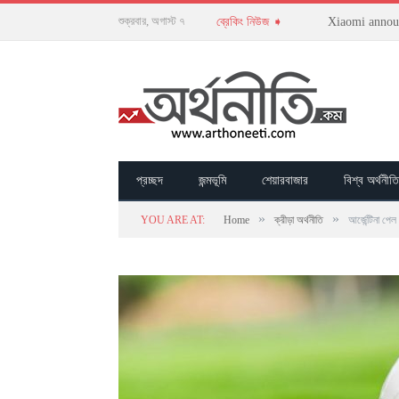
শুক্রবার, অগাস্ট ৭
Xiaomi announ
ব্রেকিং নিউজ ➧
প্রচ্ছদ
জন্মভূমি
শেয়ারবাজার
বিশ্ব অর্থনীতি
»
»
YOU ARE AT:
Home
ক্রীড়া অর্থনীতি
আর্জেন্টিনা পে