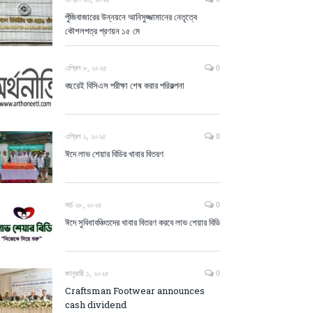
পুঁজিবাজারের উন্নয়নে আনিসুজ্জামানের নেতৃত্বে
কৌশলপত্র প্রণয়ন ১৫ মে
এপ্রিল ৮, ২০২৫
0
বছরেই বিসিএস পরীক্ষা শেষ করার পরিকল্পনা
এপ্রিল ১, ২০২৫
0
ঈদে লাভ শেয়ার বিডির খাবার বিতরণ
মার্চ ২৮, ২০২৫
0
ঈদে সুবিধাবঞ্চিতদের খাবার বিতরণ করবে লাভ শেয়ার বিডি
জানুয়ারী ১, ২০২৫
0
Craftsman Footwear announces
cash dividend